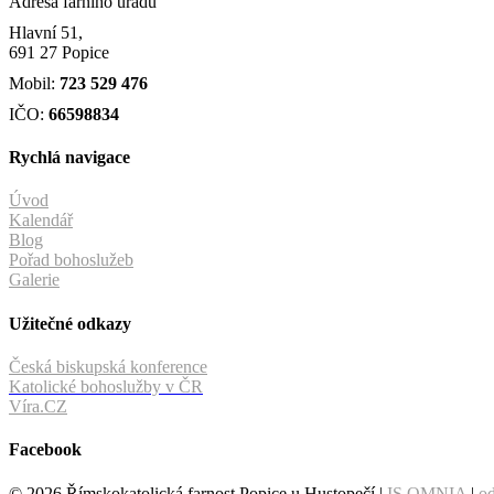
Adresa farního úřadu
Hlavní 51,
691 27 Popice
Mobil:
723 529 476
IČO:
66598834
Rychlá navigace
Úvod
Kalendář
Blog
Pořad bohoslužeb
Galerie
Užitečné odkazy
Česká biskupská konference
Katolické bohoslužby v ČR
Víra.CZ
Facebook
© 2026 Římskokatolická farnost Popice u Hustopečí |
IS OMNIA
|
od