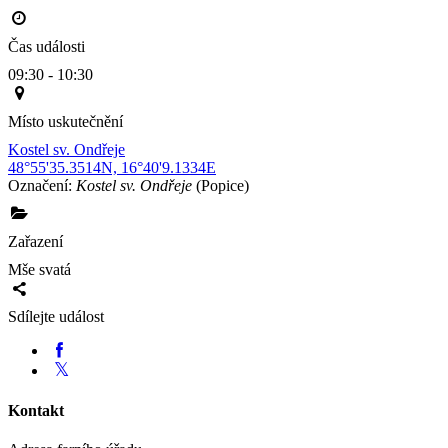
Čas události
09:30 - 10:30
Místo uskutečnění
Kostel sv. Ondřeje
48°55'35.3514N, 16°40'9.1334E
Označení:
Kostel sv. Ondřeje
(Popice)
Zařazení
Mše svatá
Sdílejte událost
Kontakt