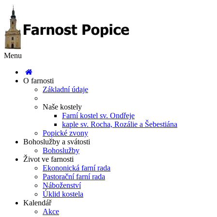
Menu
O farnosti
Základní údaje
Naše kostely
Farní kostel sv. Ondřeje
kaple sv. Rocha, Rozálie a Šebestiána
Popické zvony
Bohoslužby a svátosti
Bohoslužby
Život ve farnosti
Ekononická farní rada
Pastorační farní rada
Náboženství
Úklid kostela
Kalendář
Akce