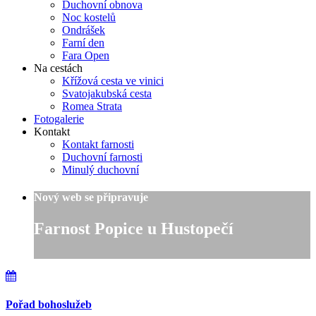
Duchovní obnova
Noc kostelů
Ondrášek
Farní den
Fara Open
Na cestách
Křížová cesta ve vinici
Svatojakubská cesta
Romea Strata
Fotogalerie
Kontakt
Kontakt farnosti
Duchovní farnosti
Minulý duchovní
Nový web se připravuje
Farnost Popice u Hustopečí
Pořad bohoslužeb