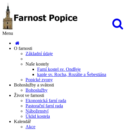
Menu
O farnosti
Základní údaje
Naše kostely
Farní kostel sv. Ondřeje
kaple sv. Rocha, Rozálie a Šebestiána
Popické zvony
Bohoslužby a svátosti
Bohoslužby
Život ve farnosti
Ekononická farní rada
Pastorační farní rada
Náboženství
Úklid kostela
Kalendář
Akce